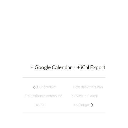
+ Google Calendar
/
+ iCal Export
Hundreds of
How designers can
professionals across the
survive the latest
world
challenge