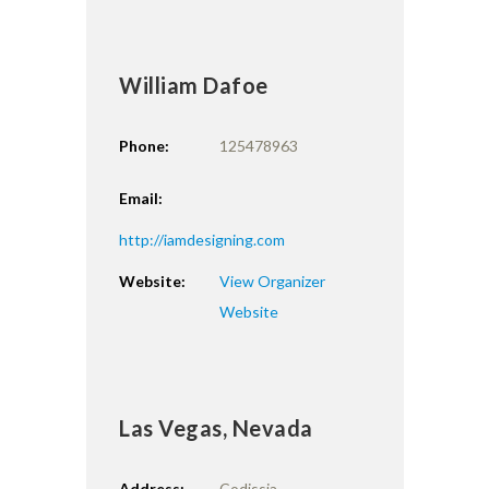
William Dafoe
Phone:
125478963
Email:
http://iamdesigning.com
Website:
View Organizer
Website
Las Vegas, Nevada
Address:
Codissia