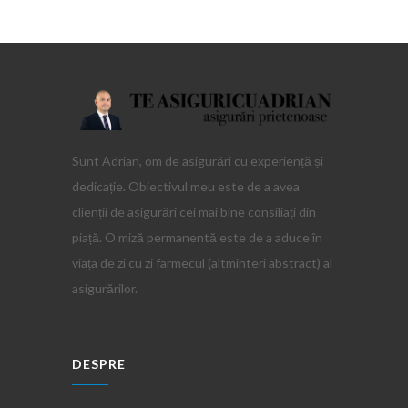
Sunt Adrian, om de asigurări cu experiență și
dedicație. Obiectivul meu este de a avea
clienții de asigurări cei mai bine consiliați din
piață. O miză permanentă este de a aduce în
viața de zi cu zi farmecul (altminteri abstract) al
asigurărilor.
DESPRE