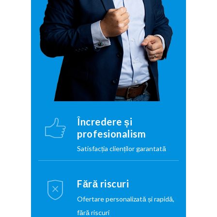
Încredere și
profesionalism
Satisfacția clienților garantată
Fără riscuri
Ofertare personalizată și rapidă,
fără riscuri