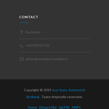
CONTACT
Bucuresti
+40769955776
adrian@teasiguricuadrian.ro
Copyright © 2019
Just Auto, Asistent în
Brokeraj
, Toate drepturile reservate.
Home
Despre Noi
Sal FIN
ANPC