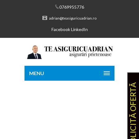
0769955776
adrian@teasiguricuadrian.ro
Facebook
LinkedIn
MENU
SOLICITĂ OFERTĂ