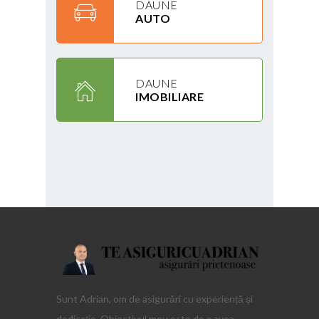
DAUNE
AUTO
DAUNE
IMOBILIARE
Sunt Adrian, om de asigurări cu experiență și
dedicație. Obiectivul meu este de a avea