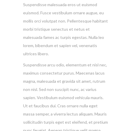
Suspendisse malesuada eros ut euismod
euismod. Fusce vestibulum ornare augue, eu
mollis orci volutpat non. Pellentesque habitant
morbi tristique senectus et netus et
malesuada fames ac turpis egestas. Nulla leo
lorem, bibendum et sapien vel, venenatis
ultrices libero.
Suspendisse arcu odio, elementum et nisl nec,
maximus consectetur purus. Maecenas lacus
magna, malesuada et gravida sit amet, rutrum
non nisl. Sed non suscipit nunc, ac varius
sapien. Vestibulum euismod vehicula mauris.
Ut et faucibus dui. Cras ornare nulla eget
massa semper, a viverra lectus aliquam. Mauris
sollicitudin turpis eget est eleifend, et pretium
nunc feugiat. Aenean tristique velit magna.