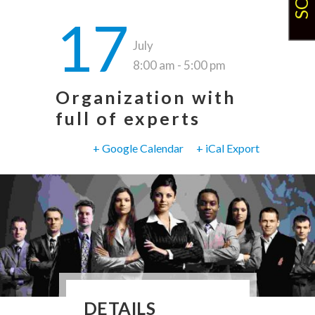
17
July
8:00 am - 5:00 pm
Organization with
full of experts
+ Google Calendar
+ iCal Export
DETAILS