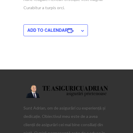
Curabitur a turpis orci.
ADD TO CALENDAR
Sunt Adrian, om de asigurări cu experiență și
dedicație. Obiectivul meu este de a avea
clienții de asigurări cei mai bine consiliați din
piață. O miză permanentă este de a aduce în