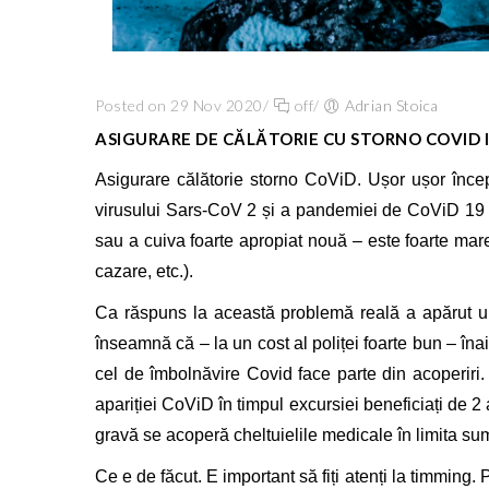
Posted on 29 Nov 2020
/
off
/
Adrian Stoica
ASIGURARE DE CĂLĂTORIE CU STORNO COVID 
Asigurare călătorie storno CoViD. Ușor ușor începe
virusului Sars-CoV 2 și a pandemiei de CoViD 19 a 
sau a cuiva foarte apropiat nouă – este foarte mare,
cazare, etc.).
Ca răspuns la această problemă reală a apărut 
înseamnă că – la un cost al poliței foarte bun – înain
cel de îmbolnăvire Covid face parte din acoperiri. D
apariției CoViD în timpul excursiei beneficiați de 
gravă se acoperă cheltuielile medicale în limita su
Ce e de făcut. E important să fiți atenți la timming.