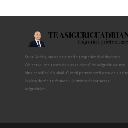
Sunt Adrian, om de asigurări cu experiență și dedicație.
Obiectivul meu este de a avea clienții de asigurări cei mai
bine consiliați din piață. O miză permanentă este de a adu
în viața de zi cu zi farmecul (altminteri abstract) al
asigurărilor.