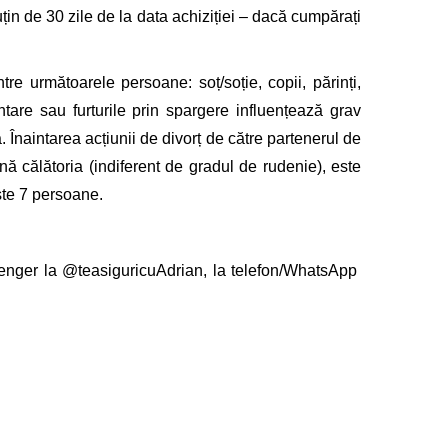
uțin de 30 zile de la data achiziției – dacă cumpărați
tre următoarele persoane: soț/soție, copii, părinți,
tare sau furturile prin spargere influențează
grav
ă.
Înaintarea acțiunii de divorț de către partenerul de
eună
călătoria (indiferent de gradul de rudenie), este
ste 7 persoane.
senger la
@teasiguricuAdrian
, la telefon/WhatsApp