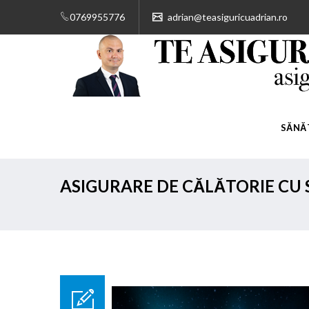
0769955776
adrian@teasiguricuadrian.ro
SĂNĂ
ASIGURARE DE CĂLĂTORIE CU