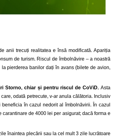
anii trecuți realitatea e însă modificată. Apariția
consum de turism. Riscul de îmbolnăvire – a noastră
 la pierderea banilor dați în avans (bilete de avion,
ri Storno, chiar și pentru riscul de CoViD.
Asta
) care, odată petrecute, v-ar anula călătoria. Inclusiv
 beneficia în cazul nedorit al îmbolnăvirii. În cazul
e carantinare de 4000 lei per asigurat; dacă forma e
le înaintea plecării sau la cel mult 3 zile lucrătoare