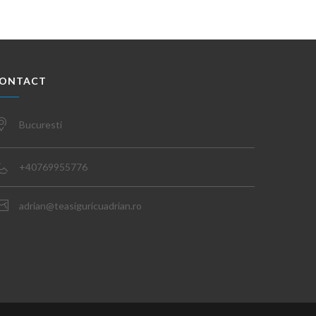
ONTACT
Bucuresti
+40769955776
adrian@teasiguricuadrian.ro