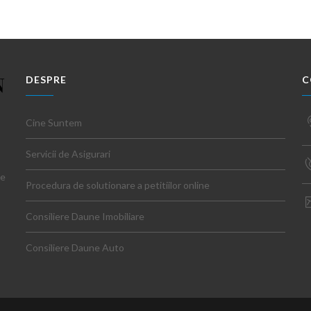
DESPRE
C
Cine Suntem
Servicii de Asigurari
ce
Procedura de solutionare a petitiilor online
Consiliere Daune Imobiliare
Consiliere Daune Auto