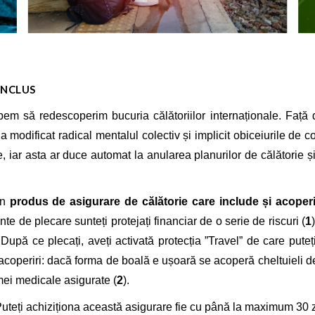
INCLUS
m să redescoperim bucuria călătoriilor internaționale. Față de 
modificat radical mentalul colectiv și implicit obiceiurile de 
 iar asta ar duce automat la anularea planurilor de călătorie și
un
produs de asigurare de călătorie care include și acoperi
te de plecare sunteți protejați financiar de o serie de riscuri (
1
upă ce plecați, aveți activată protecția ”Travel” de care puteți
2 acoperiri: dacă forma de boală e ușoară se acoperă cheltuieli d
mei medicale asigurate (
2
).
 Puteți achiziționa această asigurare fie cu până la maximum 30 zi