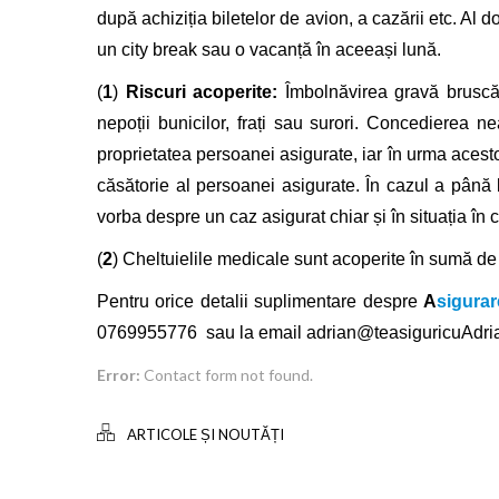
după achiziția biletelor de avion, a cazării etc. Al 
un city break sau o vacanță în aceeași lună.
(
1
)
Riscuri acoperite:
Îmbolnăvirea gravă bruscă
nepoții bunicilor,
frați sau surori.
Concedierea nea
proprietatea persoanei asigurate, iar în urma aces
căsătorie al persoanei
asigurate.
În cazul a până 
vorba despre un caz
asigurat chiar și în situația 
(
2
) Cheltuielile medicale sunt acoperite în sumă d
Pentru orice detalii suplimentare despre
A
sigurar
0769955776
sau la email
adrian@teasiguricuAdri
Error:
Contact form not found.
ARTICOLE ȘI NOUTĂȚI