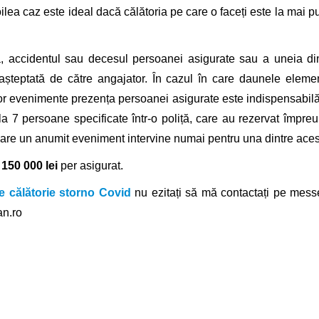
doilea caz este ideal dacă călătoria pe care o faceți este la mai p
, accidentul sau decesul persoanei asigurate sau a
uneia din
șteptată de către angajator.
În cazul în care daunele elemen
tor evenimente
prezența persoanei asigurate este indispensabil
la 7 persoane specificate într-o poliță, care au rezervat împr
în care un anumit eveniment
intervine numai pentru una dintre ace
e
150 000 lei
per asigurat.
e călătorie storno Covid
nu ezitați să mă contactați pe mes
an.ro