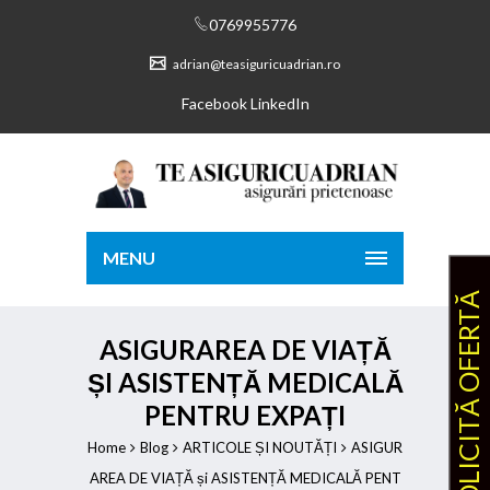
0769955776
adrian@teasiguricuadrian.ro
Facebook
LinkedIn
MENU
SOLICITĂ OFERTĂ
ASIGURAREA DE VIAȚĂ
ȘI ASISTENȚĂ MEDICALĂ
PENTRU EXPAȚI
Home
Blog
ARTICOLE ȘI NOUTĂȚI
ASIGUR
AREA DE VIAȚĂ și ASISTENȚĂ MEDICALĂ PENT