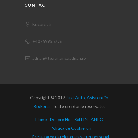
CONTACT
Bucuresti
+40769955776
adrian@teasiguricuadrian.ro
Copyright © 2019
Just Auto, Asistent în
Brokeraj
, Toate drepturile reservate.
Home
Despre Noi
Sal FIN
ANPC
Politica de Cookie-uri
Prelucrarea datelor cu caracter personal