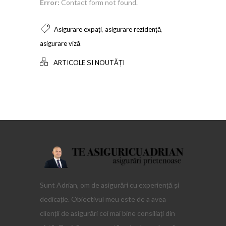
Error:
Contact form not found.
,
,
Asigurare expați
asigurare rezidență
asigurare viză
ARTICOLE ȘI NOUTĂȚI
Sunt Adrian, om de asigurări cu experiență și
dedicație. Obiectivul meu este de a avea
clienții de asigurări cei mai bine consiliați din