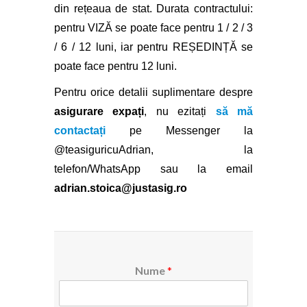
din rețeaua de stat. Durata contractului:
pentru VIZĂ se poate face pentru 1 / 2 / 3
/ 6 / 12 luni, iar pentru REȘEDINȚĂ se
poate face pentru 12 luni.
Pentru orice detalii suplimentare despre
asigurare expați
, nu ezitați
să mă
contactați
pe Messenger la
@teasiguricuAdrian
, la
telefon/WhatsApp sau la email
adrian.stoica@justasig.ro
Nume
*