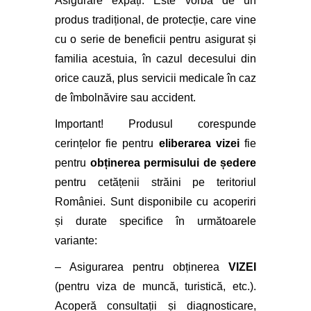
Asigurare expați. Este vorba de un
produs tradițional, de protecție, care vine
cu o serie de beneficii pentru asigurat și
familia acestuia, în cazul decesului din
orice cauză, plus servicii medicale în caz
de îmbolnăvire sau accident.
Important! Produsul corespunde
cerințelor fie pentru
eliberarea vizei
fie
pentru
obținerea permisului de ședere
pentru cetățenii străini pe teritoriul
României. Sunt disponibile cu acoperiri
și durate specifice în următoarele
variante:
– Asigurarea pentru obținerea
VIZEI
(pentru viza de muncă, turistică, etc.).
Acoperă consultații și diagnosticare,