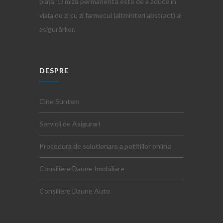
piață. O miză permanentă este de a aduce în
viața de zi cu zi farmecul (altminteri abstract) al
asigurărilor.
DESPRE
Cine Suntem
Servicii de Asigurari
Procedura de solutionare a petitiilor online
Consiliere Daune Imobiliare
Consiliere Daune Auto