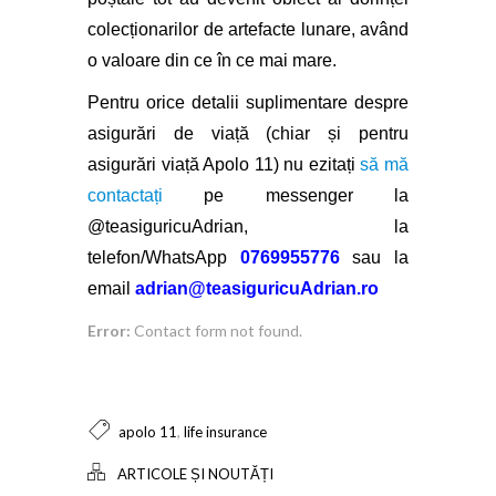
colecționarilor de artefacte lunare, având
o valoare din ce în ce mai mare.
Pentru orice detalii suplimentare despre
asigurări de viață (chiar și pentru
asigurări viață Apolo 11) nu ezitați
să mă
contactați
pe messenger la
@teasiguricuAdrian
, la
telefon/WhatsApp
0769955776
sau la
email
adrian@teasiguricuAdrian.ro
Error:
Contact form not found.
,
apolo 11
life insurance
ARTICOLE ȘI NOUTĂȚI