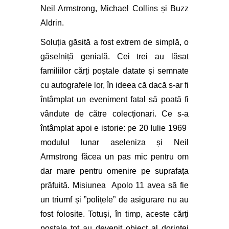
Neil Armstrong, Michael Collins și Buzz
Aldrin.
Soluția găsită a fost extrem de simplă, o
găselniță genială. Cei trei au lăsat
familiilor cărți poștale datate și semnate
cu autografele lor, în ideea că dacă s-ar fi
întâmplat un eveniment fatal să poată fi
vândute de către colecționari. Ce s-a
întâmplat apoi e istorie: pe 20 Iulie 1969
modulul lunar aseleniza și Neil
Armstrong făcea un pas mic pentru om
dar mare pentru omenire pe suprafața
prăfuită. Misiunea Apolo 11 avea să fie
un triumf și ”polițele” de asigurare nu au
fost folosite. Totuși, în timp, aceste cărți
poștale tot au devenit obiect al dorinței