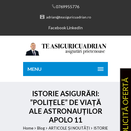
0769955776
adrian@teasiguricuadrian.ro
Facebook
LinkedIn
MENU
SOLICITĂ OFERTĂ
ISTORIE ASIGURĂRI:
”POLIȚELE” DE VIAȚĂ
ALE ASTRONAUȚILOR
APOLO 11
Home
Blog
ARTICOLE ȘI NOUTĂȚI
ISTORIE