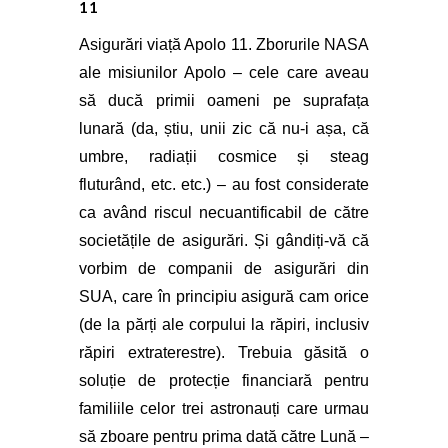
11
Asigurări viață Apolo 11. Zborurile NASA
ale misiunilor Apolo – cele care aveau
să ducă primii oameni pe suprafața
lunară (da, știu, unii zic că nu-i așa, că
umbre, radiații cosmice și steag
fluturând, etc. etc.) – au fost considerate
ca având riscul necuantificabil de către
societățile de asigurări. Și gândiți-vă că
vorbim de companii de asigurări din
SUA, care în principiu asigură cam orice
(de la părți ale corpului la răpiri, inclusiv
răpiri extraterestre). Trebuia găsită o
soluție de protecție financiară pentru
familiile celor trei astronauți care urmau
să zboare pentru prima dată către Lună –