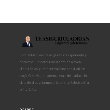
Sunt Adrian, om de asigurări cu experiență și
dedicație. Obiectivul meu este de a avea
clienții de asigurări cei mai bine consiliați din
piață. O miză permanentă este de a aduce în
viața de zi cu zi farmecul (altminteri abstract) al
asigurărilor.
DESPRE