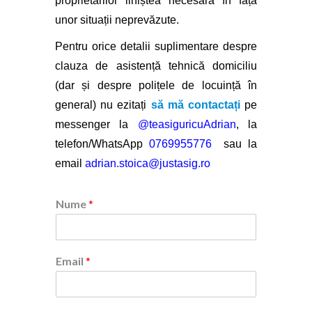
proprietarilor liniștea necesară în fața
unor situații neprevăzute.
Pentru orice detalii suplimentare despre
clauza de asistență tehnică domiciliu
(dar și despre polițele de locuință în
general) nu ezitați
să mă contactați
pe
messenger la
@teasiguricuAdrian
, la
telefon/WhatsApp
0769955776
sau la
email
adrian.stoica@justasig.ro
Nume
*
Email
*