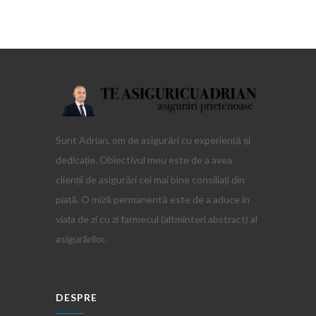
Sunt Adrian, om de asigurări cu experiență și
dedicație. Obiectivul meu este de a avea
clienții de asigurări cei mai bine consiliați din
piață. O miză permanentă este de a aduce în
viața de zi cu zi farmecul (altminteri abstract) al
asigurărilor.
DESPRE