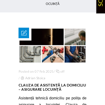
OCUINȚĂ
Posted on 07 Feb 2025
/
off
/
Adrian Stoica
CLAUZA DE ASISTENȚĂ LA DOMICILIU
– ASIGURARE LOCUINȚĂ
Asistență tehnică domiciliu pe polița de
asigurare a locuinței.
Clauza de