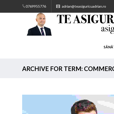
0769955776
adrian@teasiguricuadrian.ro
SĂNĂ
ARCHIVE FOR TERM: COMMER