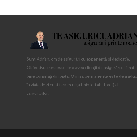
Sunt Adrian, om de asigurări cu experiență și dedicație.
Obiectivul meu este de a avea clienții de asigurări cei mai
bine consiliați din piață. O miză permanentă este de a adu
în viața de zi cu zi farmecul (altminteri abstract) al
asigurărilor.
Aliquam ut