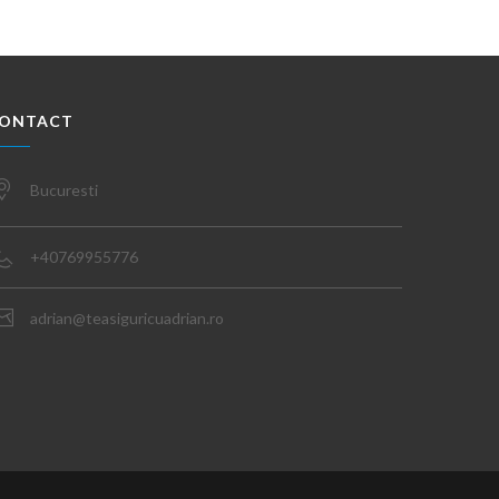
ONTACT
Bucuresti
+40769955776
adrian@teasiguricuadrian.ro