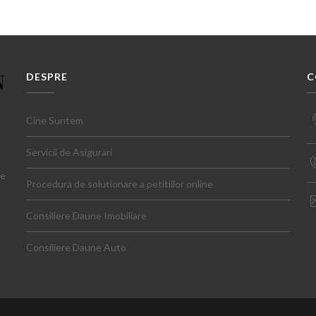
DESPRE
C
Cine Suntem
Servicii de Asigurari
ce
Procedura de solutionare a petitiilor online
Consiliere Daune Imobiliare
Commercial
Consiliere Daune Auto
 dictum sapien