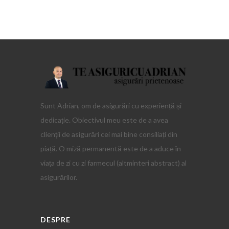
Sunt Adrian, om de asigurări cu experiență și
dedicație. Obiectivul meu este de a avea
clienții de asigurări cei mai bine consiliați din
piață. O miză permanentă este de a aduce în
viața de zi cu zi farmecul (altminteri abstract) al
asigurărilor.
DESPRE