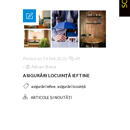
Posted on 14 Feb 2025
/
off
/
Adrian Stoica
ASIGURĂRI LOCUINȚĂ IEFTINE
,
asigurări iefine
asigurări locuință
ARTICOLE ȘI NOUTĂȚI