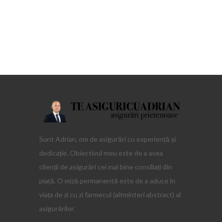
Sunt Adrian, om de asigurări cu experiență și
dedicație. Obiectivul meu este de a avea
clienții de asigurări cei mai bine consiliați din
piață. O miză permanentă este de a aduce în
viața de zi cu zi farmecul (altminteri abstract) al
asigurărilor.