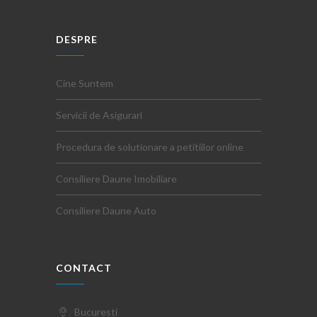
DESPRE
Cine Suntem
Servicii de Asigurari
Procedura de solutionare a petitiilor online
Consiliere Daune Imobiliare
Consiliere Daune Auto
CONTACT
Bucuresti