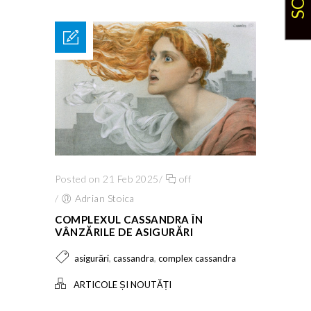
Posted on 21 Feb 2025
/
off
/
Adrian Stoica
COMPLEXUL CASSANDRA ÎN
VÂNZĂRILE DE ASIGURĂRI
,
,
asigurări
cassandra
complex cassandra
ARTICOLE ȘI NOUTĂȚI