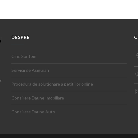
DESPRE
C
Cine Suntem
Servicii de Asigurari
ce
Procedura de solutionare a petitiilor online
Consiliere Daune Imobiliare
Consiliere Daune Auto