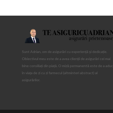
Sunt Adrian, om de asigurări cu experiență și dedicație.
Obiectivul meu este de a avea clienții de asigurări cei mai
bine consiliați din piață. O miză permanentă este de a adu
în viața de zi cu zi farmecul (altminteri abstract) al
asigurărilor.