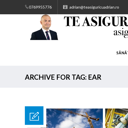
0769955776
adrian@teasiguricuadrian.ro
SĂNĂ
ARCHIVE FOR TAG: EAR