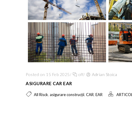
Posted on 15 Feb 2025
/
off
/
Adrian Stoica
ASIGURARE CAR EAR
,
,
,
All Risck
asigurare construcții
CAR
EAR
ARTICOL