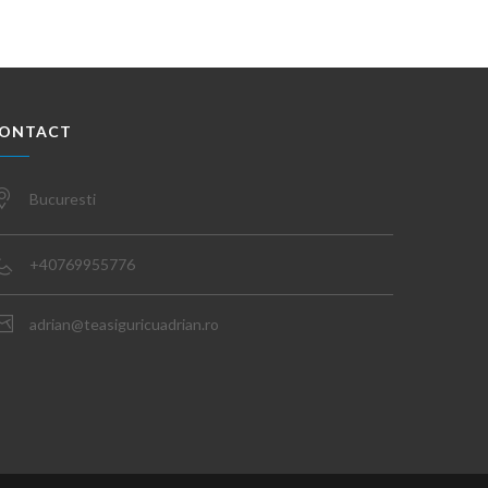
ONTACT
Bucuresti
+40769955776
adrian@teasiguricuadrian.ro