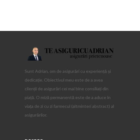
Sunt Adrian, om de asigurări cu experiență și
dedicație. Obiectivul meu este de a avea
clienții de asigurări cei mai bine consiliați din
piață. O miză permanentă este de a aduce în
viața de zi cu zi farmecul (altminteri abstract) al
asigurărilor.