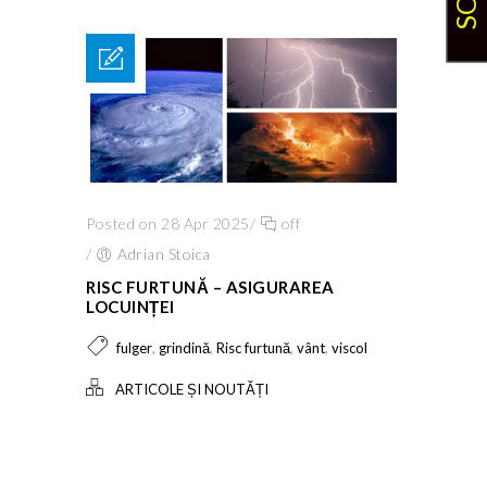
Posted on 28 Apr 2025
/
off
/
Adrian Stoica
RISC FURTUNĂ – ASIGURAREA
LOCUINȚEI
,
,
,
,
fulger
grindină
Risc furtună
vânt
viscol
ARTICOLE ȘI NOUTĂȚI