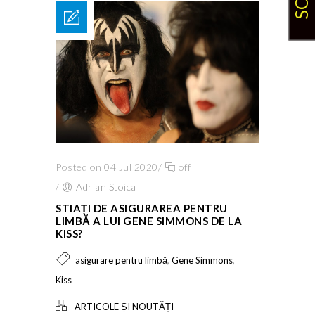
Posted on 04 Jul 2020
/
off
/
Adrian Stoica
STIAȚI DE ASIGURAREA PENTRU
LIMBĂ A LUI GENE SIMMONS DE LA
KISS?
,
,
asigurare pentru limbă
Gene Simmons
Kiss
ARTICOLE ȘI NOUTĂȚI