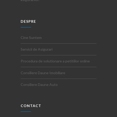
DESPRE
Cine Suntem
Servicii de Asigurari
Procedura de solutionare a petitiilor online
Consiliere Daune Imobiliare
Consiliere Daune Auto
CONTACT