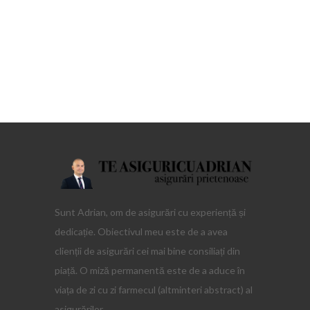
Sunt Adrian, om de asigurări cu experiență și
dedicație. Obiectivul meu este de a avea
clienții de asigurări cei mai bine consiliați din
piață. O miză permanentă este de a aduce în
viața de zi cu zi farmecul (altminteri abstract) al
asigurărilor.