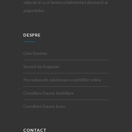
viața de zi cu zi farmecul (altminteri abstract) al
asigurărilor.
DESPRE
Cine Suntem
Servicii de Asigurari
Procedura de solutionare a petitiilor online
Consiliere Daune Imobiliare
Consiliere Daune Auto
CONTACT