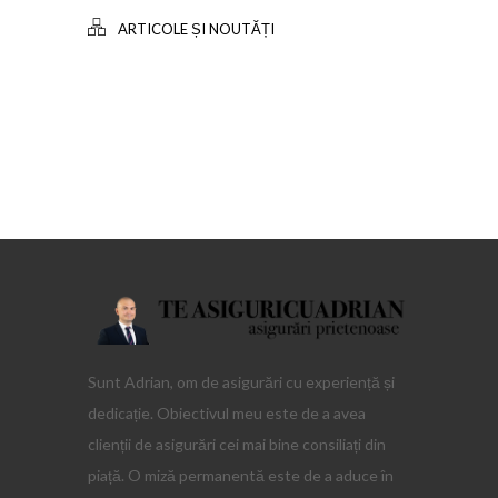
ARTICOLE ȘI NOUTĂȚI
Sunt Adrian, om de asigurări cu experiență și
dedicație. Obiectivul meu este de a avea
clienții de asigurări cei mai bine consiliați din
piață. O miză permanentă este de a aduce în