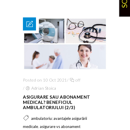
Posted on 10 Oct 2021
/
off
/
Adrian Stoica
ASIGURARE SAU ABONAMENT
MEDICAL? BENEFICIUL
AMBULATORIULUI (2/3)
ambulatoriu: avantajele asigurării
,
medicale
asigurare vs abonament