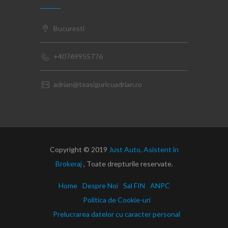
Bucuresti
+40769955776
adrian@teasiguricuadrian.ro
Copyright © 2019
Just Auto, Asistent în
Brokeraj
, Toate drepturile reservate.
Home
Despre Noi
Sal FIN
ANPC
Politica de Cookie-uri
Prelucrarea datelor cu caracter personal