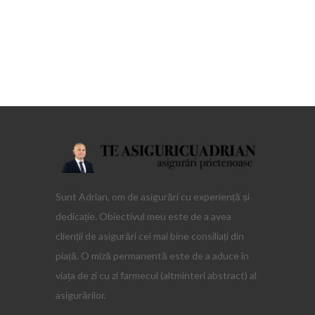
Sunt Adrian, om de asigurări cu experiență și
dedicație. Obiectivul meu este de a avea
clienții de asigurări cei mai bine consiliați din
piață. O miză permanentă este de a aduce în
viața de zi cu zi farmecul (altminteri abstract) al
asigurărilor.