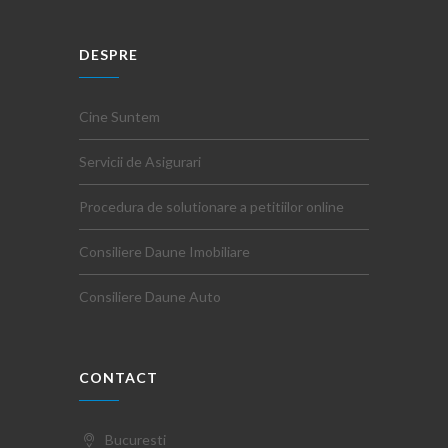
DESPRE
Cine Suntem
Servicii de Asigurari
Procedura de solutionare a petitiilor online
Consiliere Daune Imobiliare
Consiliere Daune Auto
CONTACT
Bucuresti