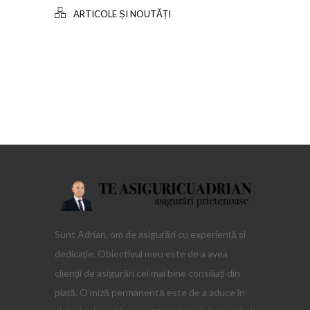
ARTICOLE ȘI NOUTĂȚI
Sunt Adrian, om de asigurări cu experiență și
dedicație. Obiectivul meu este de a avea
clienții de asigurări cei mai bine consiliați din
piață. O miză permanentă este de a aduce în