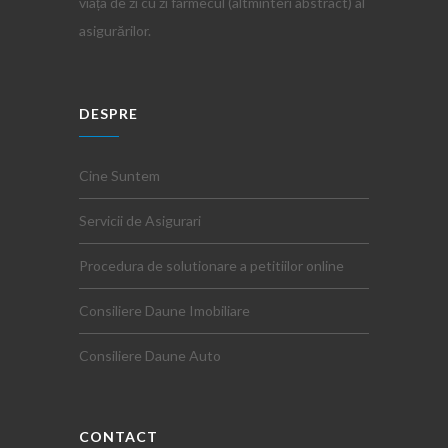
viața de zi cu zi farmecul (altminteri abstract) al
asigurărilor.
DESPRE
Cine Suntem
Servicii de Asigurari
Procedura de solutionare a petitiilor online
Consiliere Daune Imobiliare
Consiliere Daune Auto
CONTACT