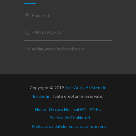
Bucuresti
+40769955776
adrian@teasiguricuadrian.ro
Copyright © 2019
Just Auto, Asistent în
Brokeraj
, Toate drepturile reservate.
Home
Despre Noi
Sal FIN
ANPC
Politica de Cookie-uri
Prelucrarea datelor cu caracter personal