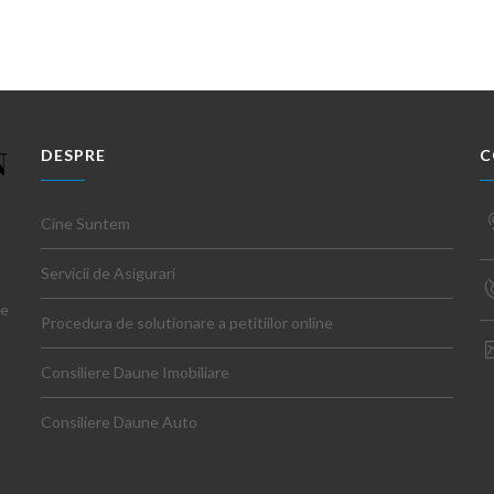
DESPRE
C
Cine Suntem
Servicii de Asigurari
ce
Procedura de solutionare a petitiilor online
Consiliere Daune Imobiliare
Consiliere Daune Auto