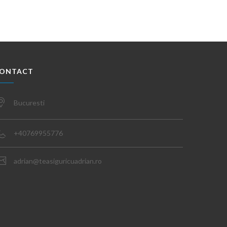
ONTACT
Bucuresti
+40769955776
adrian@teasiguricuadrian.ro