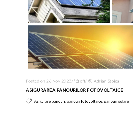
Posted on 26 Nov 2023
/
off
/
Adrian Stoica
ASIGURAREA PANOURILOR FOTOVOLTAICE
,
,
Asigurare panouri
panouri fotovoltaice
panouri solare