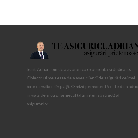
Sunt Adrian, om de asigurări cu experiență și dedicație.
Obiectivul meu este de a avea clienții de asigurări cei mai
bine consiliați din piață. O miză permanentă este de a adu
în viața de zi cu zi farmecul (altminteri abstract) al
asigurărilor.